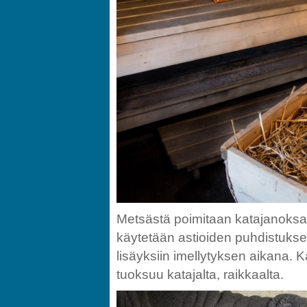
Metsästä poimitaan katajanoksat
käytetään astioiden puhdistuksee
lisäyksiin imellytyksen aikana. K
tuoksuu katajalta, raikkaalta.