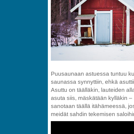
Puusaunaan astuessa tuntuu kuin
saunassa synnyttiin, ehkä asuttii
Asuttu on täälläkin, lauteiden all
asuta siis, mäskätään kylläkin – 
sanotaan täällä itähämeessä, jo
meidät sahdin tekemisen saloihi