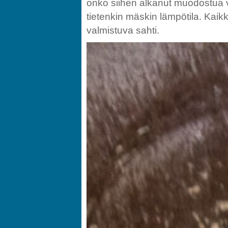
onko siihen alkanut muodostua 
tietenkin mäskin lämpötila. Kaikk
valmistuva sahti.