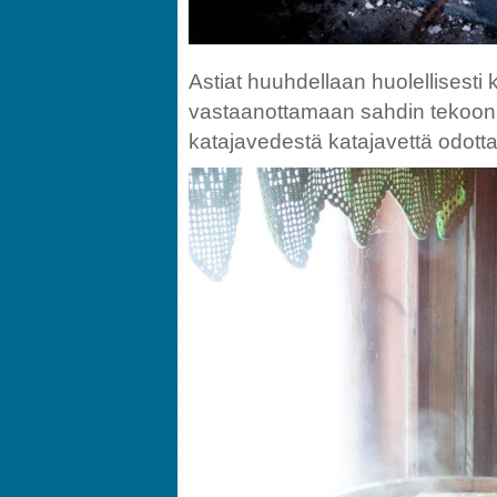
Astiat huuhdellaan huolellisesti 
vastaanottamaan sahdin tekoon 
katajavedestä katajavettä odott