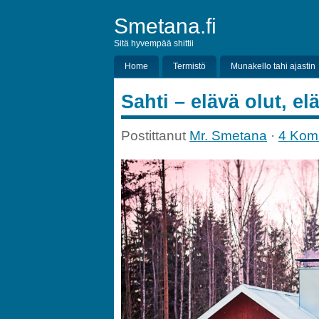
Smetana.fi
Sitä hyvempää shittii
Home
Termistö
Munakello tahi ajastin
Sahti – elävä olut, el
Postittanut
Mr. Smetana
·
4 Kom