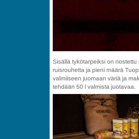
Sisällä tykötarpeiksi on nostettu 
ruisrouhetta ja pieni määrä Tuopp
valmiiseen juomaan väriä ja mak
tehdään 50 l valmista juotavaa.