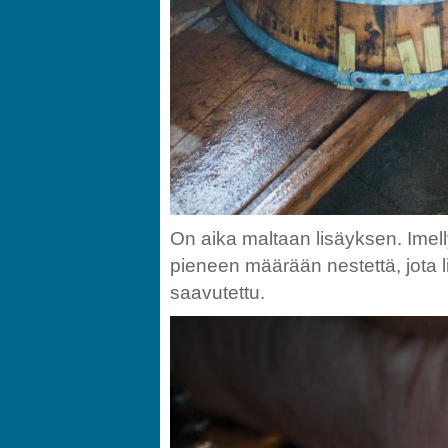
On aika maltaan lisäyksen. Imell
pieneen määrään nestettä, jota l
saavutettu.