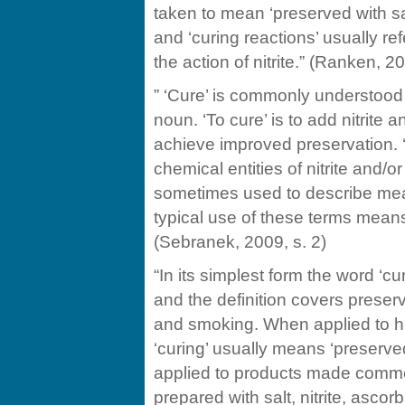
taken to mean ‘preserved with sal
and ‘curing reactions’ usually re
the action of nitrite.” (Ranken, 2
” ‘Cure’ is commonly understood 
noun. ‘To cure’ is to add nitrite a
achieve improved preservation. ‘
chemical entities of nitrite and/or
sometimes used to describe meat
typical use of these terms means 
(Sebranek, 2009, s. 2)
“In its simplest form the word ‘c
and the definition covers preser
and smoking. When applied to 
‘curing’ usually means ‘preserved 
applied to products made commerc
prepared with salt, nitrite, asc