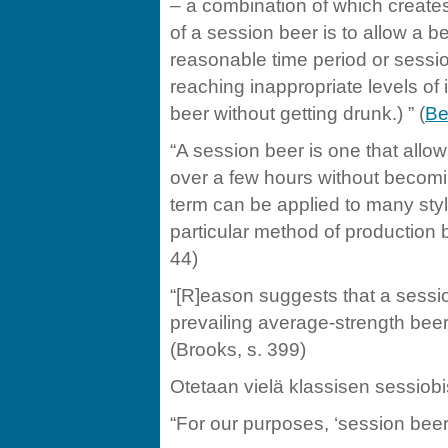
– a combination of which creates
of a session beer is to allow a b
reasonable time period or sessi
reaching inappropriate levels of 
beer without getting drunk.) ” (
Be
“A session beer is one that allo
over a few hours without becomin
term can be applied to many sty
particular method of production 
44)
“[R]eason suggests that a sessio
prevailing average-strength beer; 
(Brooks, s. 399)
Otetaan vielä klassisen sessiob
“For our purposes, ‘session beer’