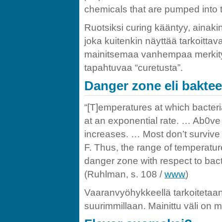
chemicals that are pumped into t
Ruotsiksi curing kääntyy, ainak
joka kuitenkin näyttää tarkoitta
mainitsemaa vanhempaa merkitystä)
tapahtuvaa “curetusta”.
Danger zone eli baktee
“[T]emperatures at which bacteria
at an exponential rate. … Ab0ve 
increases. … Most don’t survive
F. Thus, the range of temperatu
danger zone with respect to bact
(Ruhlman, s. 108 /
www
)
Vaaranvyöhykkeellä tarkoitetaan 
suurimmillaan. Mainittu väli on m