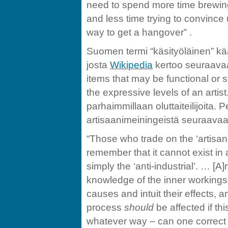
need to spend more time brewing
and less time trying to convince 
way to get a hangover” .
Suomen termi “käsityöläinen” kä
josta
Wikipedia
kertoo seuraavaa
items that may be functional or s
the expressive levels of an artist.
parhaimmillaan oluttaiteilijoita. 
artisaanimeiningeistä seuraavaa
“Those who trade on the ‘artisana
remember that it cannot exist in a 
simply the ‘anti-industrial’. … [A]
knowledge of the inner workings o
causes and intuit their effects, 
process
should
be affected if th
whatever way – can one correct 