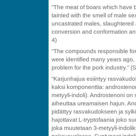
“The meat of boars which have b
tainted with the smell of male se
uncastrated males, slaughtered 
conversion and conformation and 
4)
“The compounds responsible for 
were identified many years ago, 
problem for the pork industry.” (
“Karjunhajua esiintyy rasvakudo
kaksi komponenttia: androstenoni
metyyli-indoli). Androstenoni on st
aiheuttaa ureamaisen hajun. Andr
pidättyy rasvakudokseen ja sylk
hajottavat L-tryptofaania joko suo
joka muutetaan 3-metyyli-indoliksi