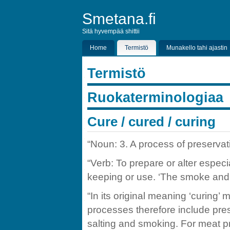
Smetana.fi
Sitä hyvempää shittii
Home
Termistö
Munakello tahi ajastin
Termistö
Ruokaterminologiaa
Cure / cured / curing
“Noun: 3. A process of preserva
“Verb: To prepare or alter especi
keeping or use. ‘The smoke and 
“In its original meaning ‘curing’ 
processes therefore include pre
salting and smoking. For meat pr