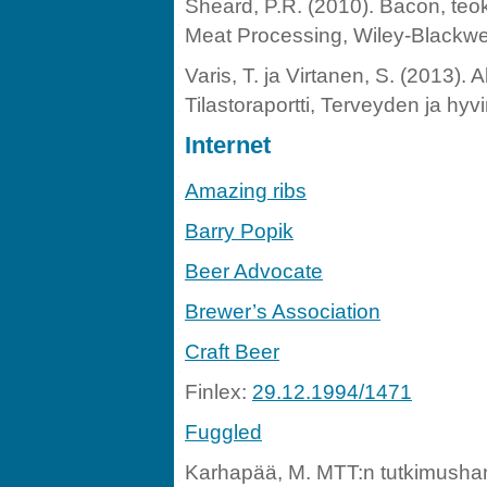
Sheard, P.R. (2010). Bacon, teo
Meat Processing, Wiley-Blackwe
Varis, T. ja Virtanen, S. (2013).
Tilastoraportti, Terveyden ja hyvi
Internet
Amazing ribs
Barry Popik
Beer Advocate
Brewer’s Association
Craft Beer
Finlex:
29.12.1994/1471
Fuggled
Karhapää, M. MTT:n tutkimush