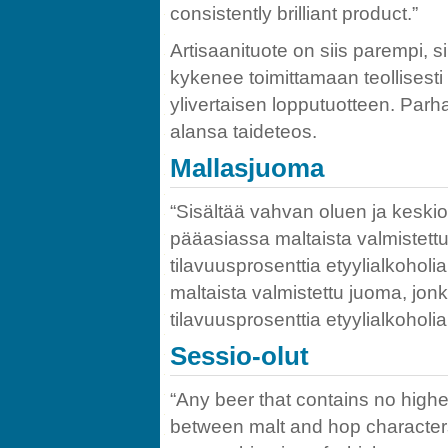
consistently brilliant product.”
Artisaanituote on siis parempi, s
kykenee toimittamaan teollisesti
ylivertaisen lopputuotteen. Par
alansa taideteos.
Mallasjuoma
“Sisältää vahvan oluen ja keskio
pääasiassa maltaista valmistettu
tilavuusprosenttia etyylialkohol
maltaista valmistettu juoma, jon
tilavuusprosenttia etyylialkoholia
Sessio-olut
“Any beer that contains no highe
between malt and hop characters (