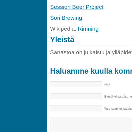
Session Beer Project
Sori Brewing
Wikipedia:
Rimning
Yleistä
Sanastoa on julkaistu ja ylläpide
Haluamme kuulla komm
Nimi
E-mail (ei vaadittu, 
Web-saitti (ei vaaditt