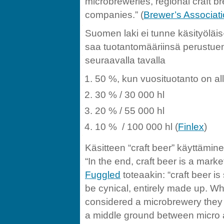
microbreweries, regional craft b
companies.” (
Brewer’s Associat
Suomen laki ei tunne käsityöläis
saa tuotantomääriinsä perustue
seuraavalla tavalla
50 %, kun vuosituotanto on all
30 % / 30 000 hl
20 % / 55 000 hl
10 % / 100 000 hl (
Finlex
)
Käsitteen “craft beer” käyttämi
“In the end, craft beer is a marke
Fuggled
toteaakin: “craft beer is
be cynical, entirely made up. Wh
considered a microbrewery they
a middle ground between micro 