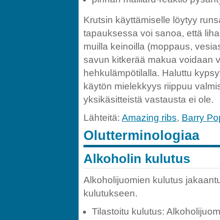
Krutsin käyttämiselle löytyy runsa
tapauksessa voi sanoa, että lih
muilla keinoilla (moppaus, vesiast
savun kitkerää makua voidaan vä
hehkulämpötilalla. Haluttu kypsy
käytön mielekkyys riippuu valmis
yksikäsitteistä vastausta ei ole.
Lähteitä:
Amazing ribs
,
Barry Po
Olutterminologiaa
Alkoholin kulutus
Alkoholijuomien kulutus jakaantu
kulutukseen.
Tilastoitu kulutus: Alkoholijuo