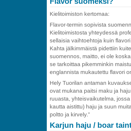
Flavor suomeksi?
Kielitoimiston kertomaa:
Flavor-termin sopivista suomenn
Kielitoimistosta yhteydessä profes
sellaisia vaihtoehtoja kuin flav
Kahta jälkimmäistä pidettiin kuit
suomennos, maitto, ei ole koskaa
se tarkoittaa pikemminkin maistuv
englannista mukautettu flavori o
Hely Tuorilan antaman kuvaukse
ovat mukana paitsi maku ja haju
ruuasta, yhteisvaikutelma, joss
kautta aistittu) haju ja suun muit
poltto ja kirvely.”
Karjun haju / boar tain