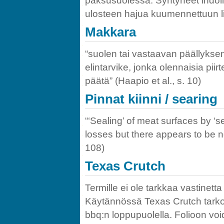
paksusuolessa. Syntyneet indoli 
ulosteen hajua kuumennettuun l
Makkara
“suolen tai vastaavan päällyksen 
elintarvike, jonka olennaisia pii
päätä” (Haapio et al., s. 10)
Pinnat kiinni / searing
“‘Sealing’ of meat surfaces by ‘s
losses but there appears to be no
108)
Texas Crutch
Termille ei ole tarkkaa vastinett
Käytännössä Texas Crutch tarkoit
bbq:n loppupuolella. Folioon void