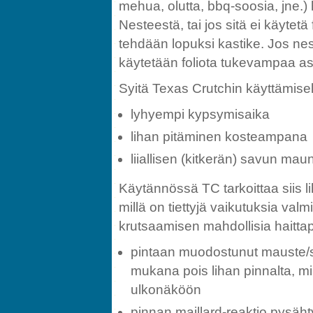
mehua, olutta, bbq-soosia, jne
Nesteestä, tai jos sitä ei käytet
tehdään lopuksi kastike. Jos nest
käytetään foliota tukevampaa ast
Syitä Texas Crutchin käyttämisel
lyhyempi kypsymisaika
lihan pitäminen kosteampana
liiallisen (kitkerän) savun ma
Käytännössä TC tarkoittaa siis 
millä on tiettyjä vaikutuksia val
krutsaamisen mahdollisia haitta
pintaan muodostunut mauste/s
mukana pois lihan pinnalta, m
ulkonäköön
pinnan maillard-reaktio pysäht