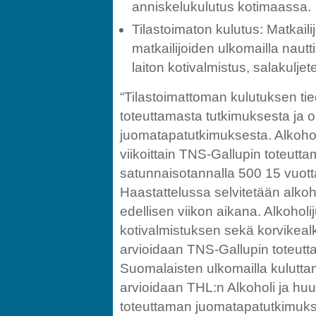
anniskelukulutus kotimaassa.
Tilastoimaton kulutus: Matkail
matkailijoiden ulkomailla nautti
laiton kotivalmistus, salakuljet
“Tilastoimattoman kulutuksen t
toteuttamasta tutkimuksesta ja o
juomatapatutkimuksesta. Alkoho
viikoittain TNS-Gallupin toteutta
satunnaisotannalla 500 15 vuotta
Haastattelussa selvitetään alk
edellisen viikon aikana. Alkoholij
kotivalmistuksen sekä korvikeal
arvioidaan TNS-Gallupin toteutt
Suomalaisten ulkomailla kulutta
arvioidaan THL:n Alkoholi ja h
toteuttaman juomatapatutkimuks