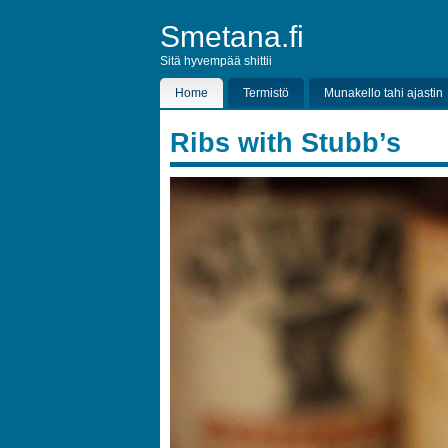
Smetana.fi
Sitä hyvempää shittii
Home
Termistö
Munakello tahi ajastin
Ribs with Stubb’s