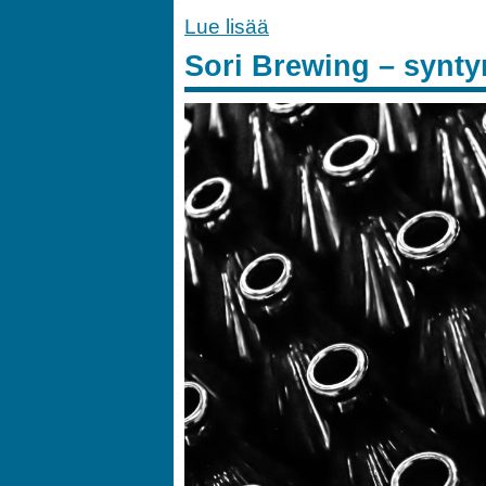
Lue lisää
Sori Brewing – synty